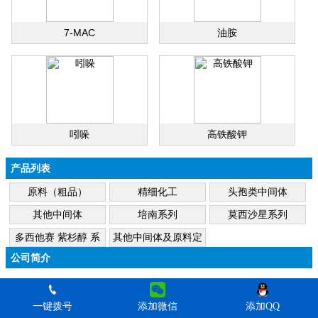
7-MAC
油胺
吲哚
高铁酸钾
产品列表
原料（粗品）
精细化工
头孢类中间体
其他中间体
培南系列
莫西沙星系列
多西他赛 紫杉醇 系
其他中间体及原料定
列
做
公司简介
一键拨号
添加微信
添加QQ